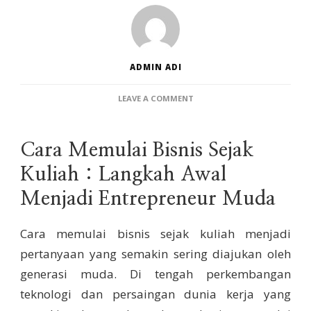
ADMIN ADI
ON
LEAVE A COMMENT
CARA
MEMULAI
BISNIS
Cara Memulai Bisnis Sejak
SEJAK
KULIAH
Kuliah : Langkah Awal
Menjadi Entrepreneur Muda
Cara memulai bisnis sejak kuliah menjadi
pertanyaan yang semakin sering diajukan oleh
generasi muda. Di tengah perkembangan
teknologi dan persaingan dunia kerja yang