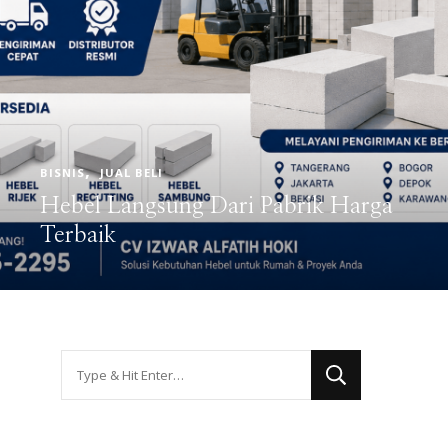
PENDIDIKAN
Kuliah Sambil Bisnis Jadi Tren
Generasi Muda, Ini Alasannya
Looking
for
Something?