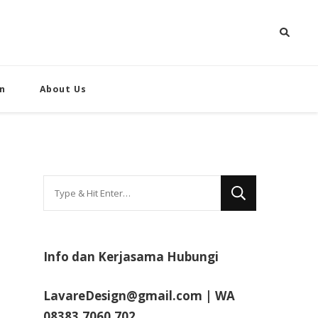
n
About Us
Looking
for
Something?
Info dan Kerjasama Hubungi
LavareDesign@gmail.com | WA
08383.7060.702