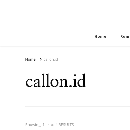
Home
Rum
Home
callon.id
callon.id
Showing: 1 - 4 of 4 RESULTS