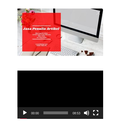
Video
Player
00:00
08:53