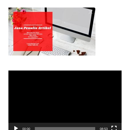
Video
Player
00:00
08:53