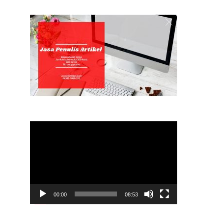
Video
Player
00:00
08:53