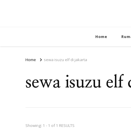
Home
Rum
Home
sewa isuzu elf di jakarta
sewa isuzu elf 
Showing: 1 - 1 of 1 RESULTS