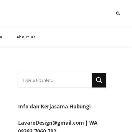
n
About Us
Looking
for
Something?
Info dan Kerjasama Hubungi
LavareDesign@gmail.com | WA
08383.7060.702