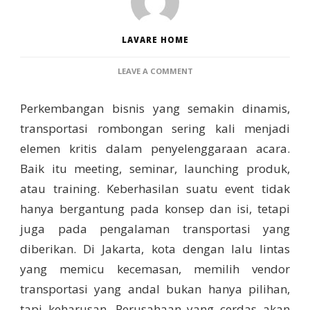
LAVARE HOME
ON
LEAVE A COMMENT
VENDOR
TRANSPORTASI
Perkembangan bisnis yang semakin dinamis,
ROMBONGAN
JAKARTA
transportasi rombongan sering kali menjadi
YANG
elemen kritis dalam penyelenggaraan acara.
SERING
DIPAKAI
Baik itu meeting, seminar, launching produk,
PERUSAHAAN
atau training. Keberhasilan suatu event tidak
hanya bergantung pada konsep dan isi, tetapi
juga pada pengalaman transportasi yang
diberikan. Di Jakarta, kota dengan lalu lintas
yang memicu kecemasan, memilih vendor
transportasi yang andal bukan hanya pilihan,
tapi keharusan. Perusahaan yang cerdas akan