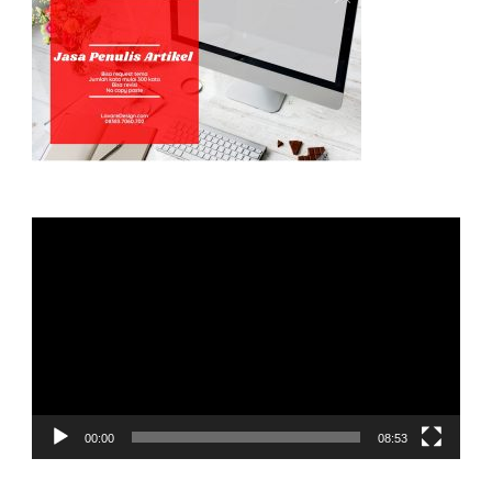
Video
Player
00:00
08:53