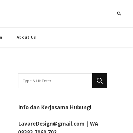
n
About Us
Looking
for
Something?
Info dan Kerjasama Hubungi
LavareDesign@gmail.com | WA
08383.7060.702