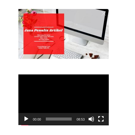
Video
Player
00:00
08:53