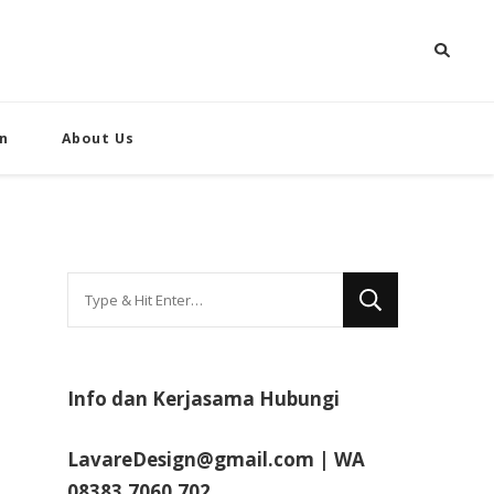
n
About Us
Looking
for
Something?
Info dan Kerjasama Hubungi
LavareDesign@gmail.com | WA
08383.7060.702