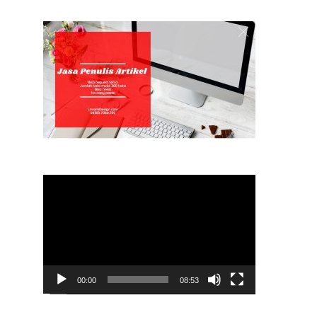
Video
Player
00:00
08:53