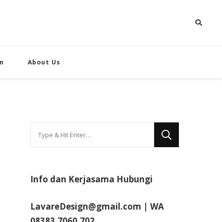
n
About Us
Looking
for
Something?
Info dan Kerjasama Hubungi
LavareDesign@gmail.com | WA
08383.7060.702