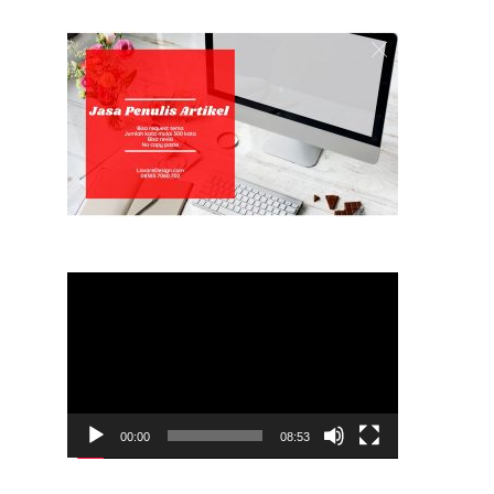
Video
Player
00:00
08:53