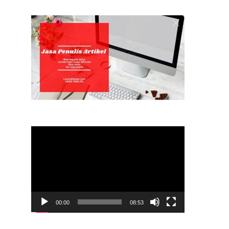
Video
Player
00:00
08:53