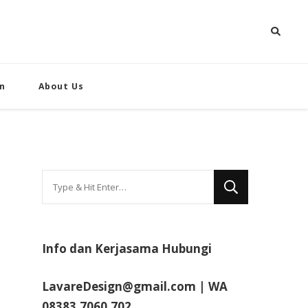
n
About Us
Looking
for
Something?
Info dan Kerjasama Hubungi
LavareDesign@gmail.com | WA
08383.7060.702